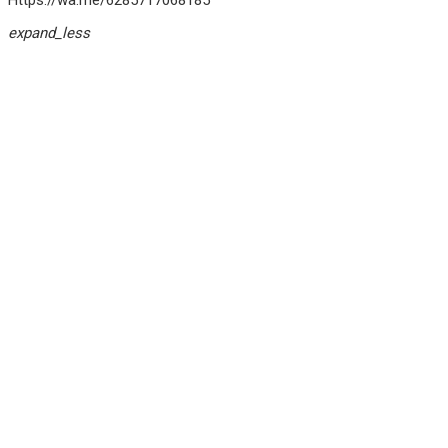
Https://wa.me/6285717068185
expand_less