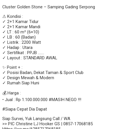
Cluster Golden Stone – Samping Gading Serpong
⚠ Kondisi :
✓ 2+1 Kamar Tidur
✓ 2+1 Kamar Mandi
✓ LT : 60 m² (6×10)
✓ LB : 60 (Badan)
✓ Listrik : 2200 Watt
✓ Hadap : Utara
✓ Sertifikat : PPJB …….
✓ Layout : STANDARD AWAL
✨ Point + :
✓ Posisi Badan, Dekat Taman & Sport Club
✓ Design Mewah & Modern
✓ Rumah Siap Huni
💰 Harga :
• Jual : Rp 1.100.000.000 #MASIH NEGO !!!
#Siapa Cepat Dia Dapat
Siap Survei, Yuk Langsung Call / WA
>> PIC Christine LJ Hooker GS | 0857-17068185