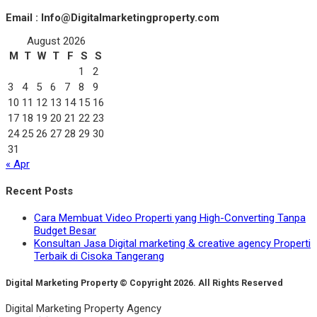
Email : Info@Digitalmarketingproperty.com
August 2026
M
T
W
T
F
S
S
1
2
3
4
5
6
7
8
9
10
11
12
13
14
15
16
17
18
19
20
21
22
23
24
25
26
27
28
29
30
31
« Apr
Recent Posts
Cara Membuat Video Properti yang High-Converting Tanpa
Budget Besar
Konsultan Jasa Digital marketing & creative agency Properti
Terbaik di Cisoka Tangerang
Digital Marketing Property © Copyright 2026. All Rights Reserved
Digital Marketing Property Agency