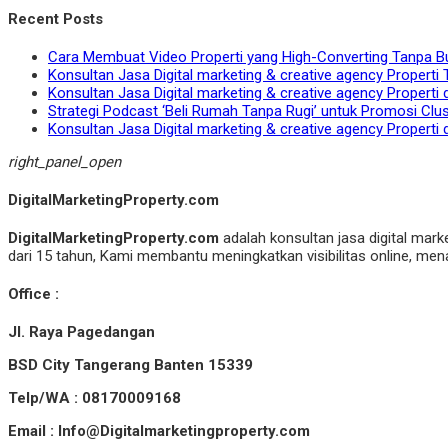
Recent Posts
Cara Membuat Video Properti yang High-Converting Tanpa B
Konsultan Jasa Digital marketing & creative agency Properti 
Konsultan Jasa Digital marketing & creative agency Properti 
Strategi Podcast ‘Beli Rumah Tanpa Rugi’ untuk Promosi Clu
Konsultan Jasa Digital marketing & creative agency Properti 
right_panel_open
DigitalMarketingProperty.com
DigitalMarketingProperty.com
adalah konsultan jasa digital mark
dari 15 tahun, Kami membantu meningkatkan visibilitas online, menar
Office :
Jl. Raya Pagedangan
BSD City Tangerang Banten 15339
Telp/WA : 08170009168
Email : Info@Digitalmarketingproperty.com