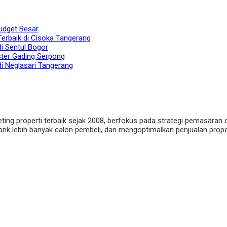
udget Besar
Terbaik di Cisoka Tangerang
di Sentul Bogor
ster Gading Serpong
di Neglasari Tangerang
eting properti terbaik sejak 2008, berfokus pada strategi pemasaran 
ik lebih banyak calon pembeli, dan mengoptimalkan penjualan properti