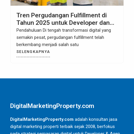
Tren Pergudangan Fulfillment di
Tahun 2025 untuk Developer dan
Pemilik Logistik
Pendahuluan Di tengah transformasi digital yang
semakin pesat, pergudangan fulfillment telah
berkembang menjadi salah satu
SELENGKAPNYA
DigitalMarketingProperty.com
DigitalMarketingProperty.com
adalah konsultan jasa
digital marketing properti terbaik sejak 2008, berfokus
pada strategi pemasaran digital untuk Developer & Agen