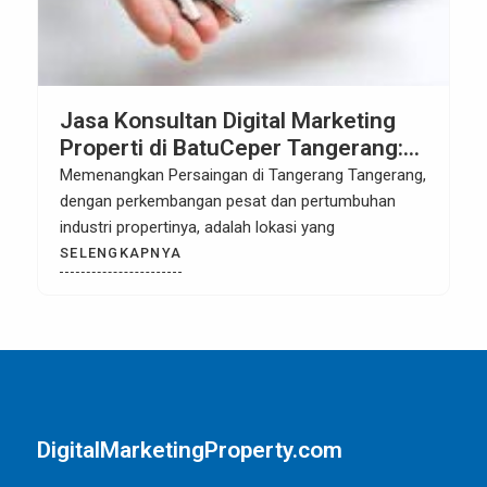
Jasa Konsultan Digital Marketing
Properti di BatuCeper Tangerang:
Menuju Sukses Bersama
Memenangkan Persaingan di Tangerang Tangerang,
dengan perkembangan pesat dan pertumbuhan
industri propertinya, adalah lokasi yang
SELENGKAPNYA
DigitalMarketingProperty.com