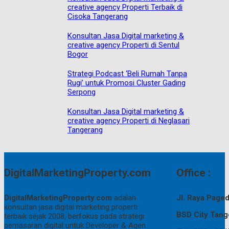
creative agency Properti Terbaik di
Cisoka Tangerang
Konsultan Jasa Digital marketing &
creative agency Properti di Sentul
Bogor
Strategi Podcast ‘Beli Rumah Tanpa
Rugi’ untuk Promosi Cluster Gading
Serpong
Konsultan Jasa Digital marketing &
creative agency Properti di Neglasari
Tangerang
DigitalMarketingProperty.com
Office :
DigitalMarketingProperty.com
adalah
Jl. Raya Pag
konsultan jasa digital marketing properti
BSD City Tang
terbaik sejak 2008, berfokus pada strategi
pemasaran digital untuk Developer & Agen