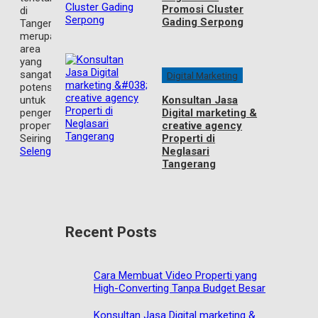
Promosi Cluster
di
Gading Serpong
Tangerang,
merupakan
area
yang
sangat
Digital Marketing
potensial
Konsultan Jasa
untuk
Digital marketing &
pengembangan
creative agency
properti.
Properti di
Seiring
Neglasari
Selengkapnya
Tangerang
Recent Posts
Cara Membuat Video Properti yang
High-Converting Tanpa Budget Besar
Konsultan Jasa Digital marketing &