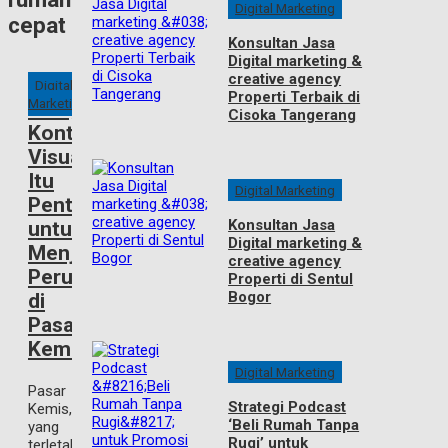
Digital Marketing
cepat
Konsultan Jasa
Digital marketing &
creative agency
Digital
Properti Terbaik di
Marketing
Mengapa
Cisoka Tangerang
Konten
Visual
Itu
Digital Marketing
Penting
Konsultan Jasa
untuk
Digital marketing &
Menjual
creative agency
Perumahan
Properti di Sentul
Bogor
di
Pasar
Kemis?
Digital Marketing
Pasar
Strategi Podcast
Kemis,
‘Beli Rumah Tanpa
yang
Rugi’ untuk
terletak