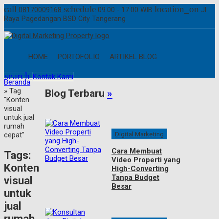
call
schedule
location_on
08170009168
09.00 - 17.00 WIB
Jl.
Raya Pagedangan BSD City Tangerang
HOME
PORTOFOLIO
ARTIKEL BLOG
search
Kontak Kami
Beranda
»
Tag
Blog Terbaru
»
"Konten
visual
untuk jual
rumah
Digital Marketing
cepat"
Cara Membuat
Tags:
Video Properti yang
Konten
High-Converting
Tanpa Budget
visual
Besar
untuk
jual
rumah