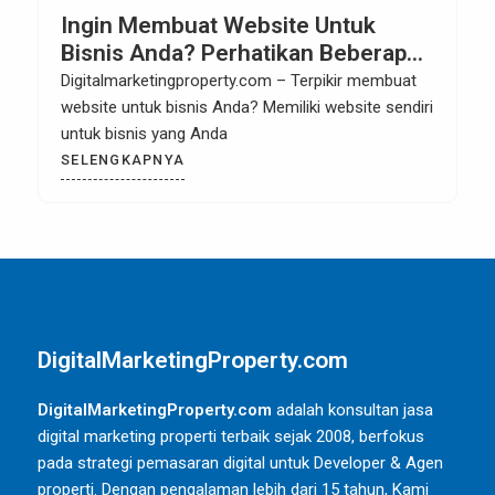
Ingin Membuat Website Untuk
Bisnis Anda? Perhatikan Beberapa
Hal Berikut.
Digitalmarketingproperty.com – Terpikir membuat
website untuk bisnis Anda? Memiliki website sendiri
untuk bisnis yang Anda
SELENGKAPNYA
DigitalMarketingProperty.com
DigitalMarketingProperty.com
adalah konsultan jasa
digital marketing properti terbaik sejak 2008, berfokus
pada strategi pemasaran digital untuk Developer & Agen
properti. Dengan pengalaman lebih dari 15 tahun, Kami