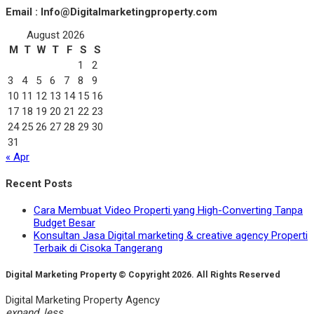
Email : Info@Digitalmarketingproperty.com
August 2026
M
T
W
T
F
S
S
1
2
3
4
5
6
7
8
9
10
11
12
13
14
15
16
17
18
19
20
21
22
23
24
25
26
27
28
29
30
31
« Apr
Recent Posts
Cara Membuat Video Properti yang High-Converting Tanpa
Budget Besar
Konsultan Jasa Digital marketing & creative agency Properti
Terbaik di Cisoka Tangerang
Digital Marketing Property © Copyright 2026. All Rights Reserved
Digital Marketing Property Agency
expand_less