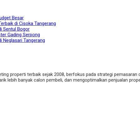
udget Besar
Terbaik di Cisoka Tangerang
di Sentul Bogor
ster Gading Serpong
di Neglasari Tangerang
eting properti terbaik sejak 2008, berfokus pada strategi pemasaran 
ik lebih banyak calon pembeli, dan mengoptimalkan penjualan properti