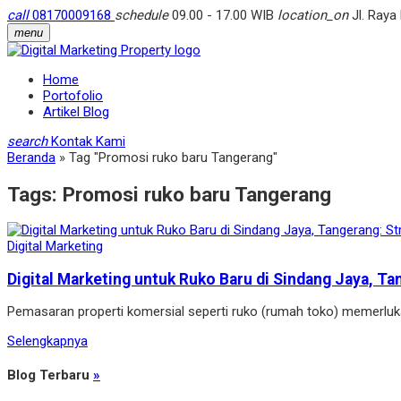
call
08170009168
schedule
09.00 - 17.00 WIB
location_on
Jl. Raya
menu
Home
Portofolio
Artikel Blog
search
Kontak Kami
Beranda
»
Tag "Promosi ruko baru Tangerang"
Tags:
Promosi ruko baru Tangerang
Digital Marketing
Digital Marketing untuk Ruko Baru di Sindang Jaya, Ta
Pemasaran properti komersial seperti ruko (rumah toko) memerlu
Selengkapnya
Blog Terbaru
»