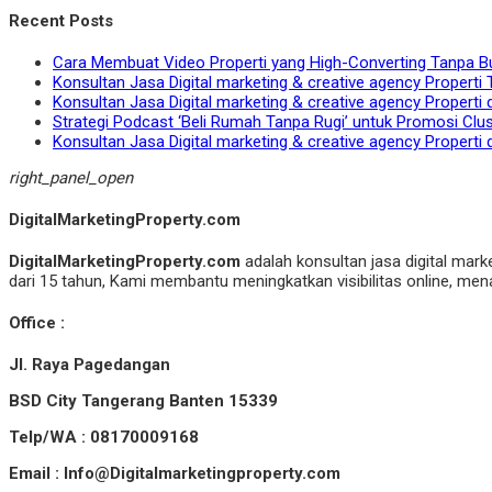
Recent Posts
Cara Membuat Video Properti yang High-Converting Tanpa B
Konsultan Jasa Digital marketing & creative agency Properti 
Konsultan Jasa Digital marketing & creative agency Properti 
Strategi Podcast ‘Beli Rumah Tanpa Rugi’ untuk Promosi Clu
Konsultan Jasa Digital marketing & creative agency Properti 
right_panel_open
DigitalMarketingProperty.com
DigitalMarketingProperty.com
adalah konsultan jasa digital mark
dari 15 tahun, Kami membantu meningkatkan visibilitas online, menar
Office :
Jl. Raya Pagedangan
BSD City Tangerang Banten 15339
Telp/WA : 08170009168
Email : Info@Digitalmarketingproperty.com