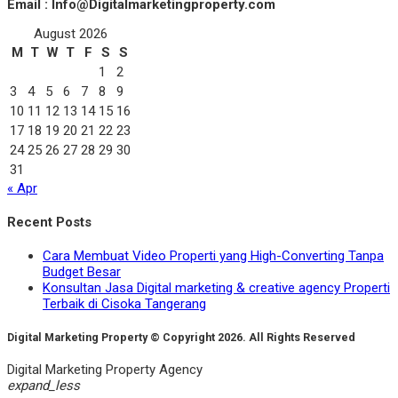
Email : Info@Digitalmarketingproperty.com
August 2026
M
T
W
T
F
S
S
1
2
3
4
5
6
7
8
9
10
11
12
13
14
15
16
17
18
19
20
21
22
23
24
25
26
27
28
29
30
31
« Apr
Recent Posts
Cara Membuat Video Properti yang High-Converting Tanpa
Budget Besar
Konsultan Jasa Digital marketing & creative agency Properti
Terbaik di Cisoka Tangerang
Digital Marketing Property © Copyright 2026. All Rights Reserved
Digital Marketing Property Agency
expand_less