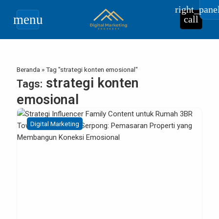
right_pane
menu
call
Beranda
»
Tag "strategi konten emosional"
strategi konten
Tags:
emosional
Digital Marketing