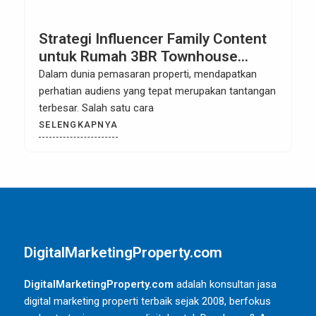
Strategi Influencer Family Content
untuk Rumah 3BR Townhouse
Gading Serpong: Pemasaran
Dalam dunia pemasaran properti, mendapatkan
Properti yang Membangun Koneksi
perhatian audiens yang tepat merupakan tantangan
Emosional
terbesar. Salah satu cara
SELENGKAPNYA
DigitalMarketingProperty.com
DigitalMarketingProperty.com
adalah konsultan jasa
digital marketing properti terbaik sejak 2008, berfokus