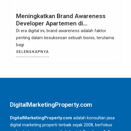
Meningkatkan Brand Awareness
Developer Apartemen di
Kecamatan Ciputat Selatan:
Di era digital ini, brand awareness adalah faktor
Strategi Pemasaran yang Efektif
penting dalam kesuksesan sebuah bisnis, terutama
untuk Meningkatkan Penjualan
bagi
SELENGKAPNYA
DigitalMarketingProperty.com
DigitalMarketingProperty.com
adalah konsultan jasa
digital marketing properti terbaik sejak 2008, berfokus