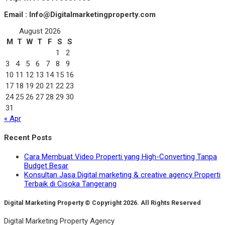
Email : Info@Digitalmarketingproperty.com
August 2026
M
T
W
T
F
S
S
1
2
3
4
5
6
7
8
9
10
11
12
13
14
15
16
17
18
19
20
21
22
23
24
25
26
27
28
29
30
31
« Apr
Recent Posts
Cara Membuat Video Properti yang High-Converting Tanpa
Budget Besar
Konsultan Jasa Digital marketing & creative agency Properti
Terbaik di Cisoka Tangerang
Digital Marketing Property © Copyright 2026. All Rights Reserved
Digital Marketing Property Agency