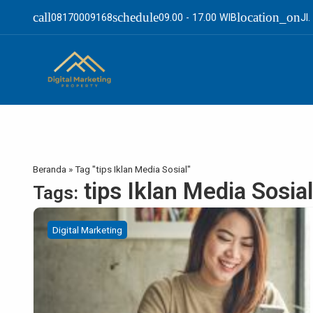
call
schedule
location_on
08170009168
09.00 - 17.00 WIB
Jl
Beranda
»
Tag "tips Iklan Media Sosial"
tips Iklan Media Sosial
Tags:
Digital Marketing