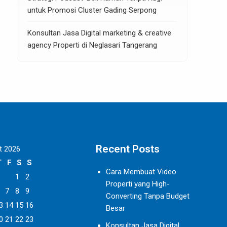
untuk Promosi Cluster Gading Serpong
Konsultan Jasa Digital marketing & creative
agency Properti di Neglasari Tangerang
Recent Posts
t 2026
T
F
S
S
Cara Membuat Video
1
2
Properti yang High-
7
8
9
Converting Tanpa Budget
3
14
15
16
Besar
0
21
22
23
Konsultan Jasa Digital