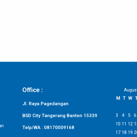
Office :
Augus
M
T
W
Jl. Raya Pagedangan
3
4
5
6
BSD City Tangerang Banten 15339
10
11
12
1
an
Telp/WA : 08170009168
17
18
19
2