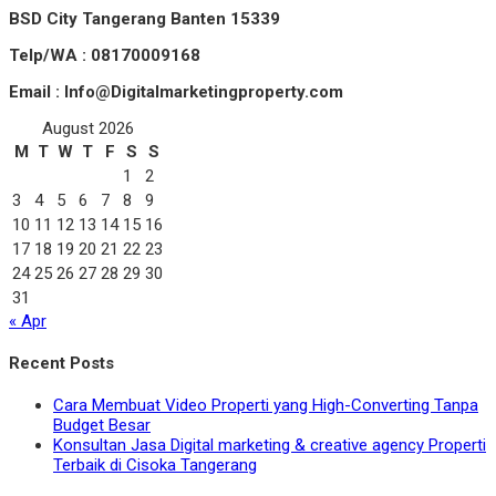
BSD City Tangerang Banten 15339
Telp/WA : 08170009168
Email : Info@Digitalmarketingproperty.com
August 2026
M
T
W
T
F
S
S
1
2
3
4
5
6
7
8
9
10
11
12
13
14
15
16
17
18
19
20
21
22
23
24
25
26
27
28
29
30
31
« Apr
Recent Posts
Cara Membuat Video Properti yang High-Converting Tanpa
Budget Besar
Konsultan Jasa Digital marketing & creative agency Properti
Terbaik di Cisoka Tangerang