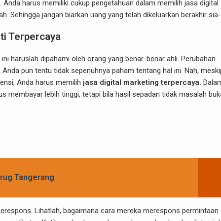
ti. Anda harus memiliki cukup pengetahuan dalam memilih jasa digital
h. Sehingga jangan biarkan uang yang telah dikeluarkan berakhir sia-
ti Terpercaya
n ini haruslah dipahami oleh orang yang benar-benar ahli. Perubahan
rti. Anda pun tentu tidak sepenuhnya paham tentang hal ini. Nah, mesk
siensi, Anda harus memilih
jasa digital marketing terpercaya.
Dala
us membayar lebih tinggi, tetapi bila hasil sepadan tidak masalah bu
Curug Tangerang
merespons. Lihatlah, bagaimana cara mereka merespons permintaan