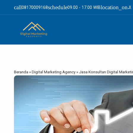
call
schedule
location_on
08170009168
09.00 - 17.00 WIB
Jl
Beranda
»
Digital Marketing Agency
»
Jasa Konsultan Digital Market