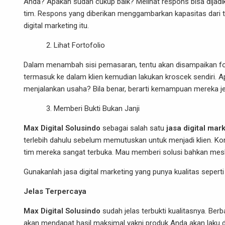
Anda? Apakah sudah cukup baik? Melihat respons bisa dijadi
tim. Respons yang diberikan menggambarkan kapasitas dari t
digital marketing itu.
Lihat Fortofolio
Dalam menambah sisi pemasaran, tentu akan disampaikan fort
termasuk ke dalam klien kemudian lakukan kroscek sendiri. A
menjalankan usaha? Bila benar, berarti kemampuan mereka je
Memberi Bukti Bukan Janji
Max Digital Solusindo
sebagai salah satu
jasa digital mar
terlebih dahulu sebelum memutuskan untuk menjadi klien. Kons
tim mereka sangat terbuka. Mau memberi solusi bahkan mesk
Gunakanlah jasa digital marketing yang punya kualitas seperti i
Jelas Terpercaya
Max Digital Solusindo
sudah jelas terbukti kualitasnya. Be
akan mendapat hasil maksimal yakni produk Anda akan laku di 