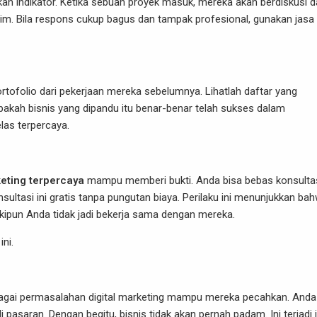
kan indikator. Ketika sebuah proyek masuk, mereka akan berdiskusi 
im. Bila respons cukup bagus dan tampak profesional, gunakan jasa
ofolio dari pekerjaan mereka sebelumnya. Lihatlah daftar yang
pakah bisnis yang dipandu itu benar-benar telah sukses dalam
las terpercaya.
keting terpercaya
mampu memberi bukti. Anda bisa bebas konsulta
ultasi ini gratis tanpa pungutan biaya. Perilaku ini menunjukkan ba
ipun Anda tidak jadi bekerja sama dengan mereka.
ni.
rbagai permasalahan digital marketing mampu mereka pecahkan. Anda
pasaran. Dengan begitu, bisnis tidak akan pernah padam. Ini terjadi 