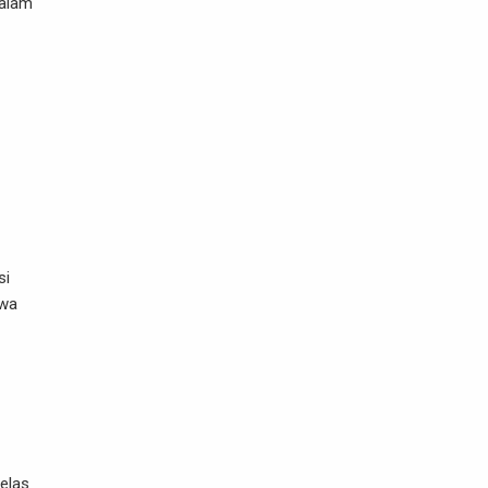
dalam
si
hwa
jelas