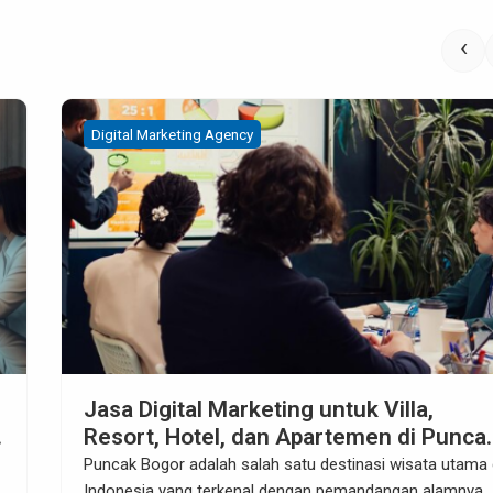
‹
Digital Marketing Agency
Cara Memanfaatkan Facebook Groups
untuk Tanah Kavling di Tigaraksa
i
Pendahuluan Tigaraksa, yang terletak di Kabupaten
Tangerang, semakin berkembang pesat sebagai salah sa