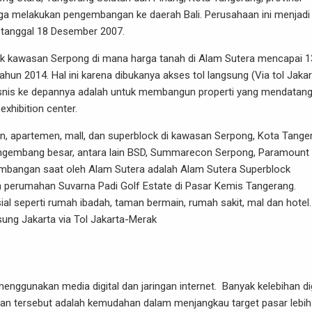
 juga melakukan pengembangan ke daerah Bali. Perusahaan ini menjadi
k tanggal 18 Desember 2007.
uk kawasan Serpong di mana harga tanah di Alam Sutera mencapai 1
ahun 2014. Hal ini karena dibukanya akses tol langsung (Via tol Jakar
snis ke depannya adalah untuk membangun properti yang mendatan
exhibition center.
, apartemen, mall, dan superblock di kawasan Serpong, Kota Tange
engembang besar, antara lain BSD, Summarecon Serpong, Paramount
gembangan saat oleh Alam Sutera adalah Alam Sutera Superblock
n perumahan Suvarna Padi Golf Estate di Pasar Kemis Tangerang.
al seperti rumah ibadah, taman bermain, rumah sakit, mal dan hotel.
sung Jakarta via Tol Jakarta-Merak
ggunakan media digital dan jaringan internet. Banyak kelebihan dig
han tersebut adalah kemudahan dalam menjangkau target pasar lebih 