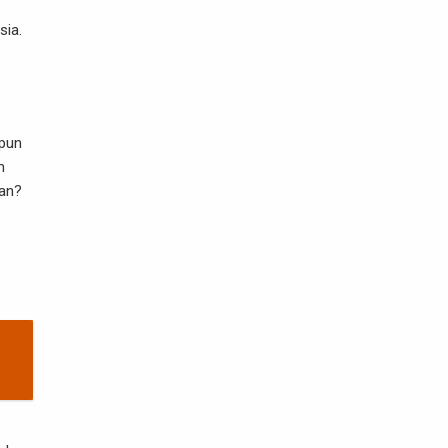
sia.
ipun
m
kan?