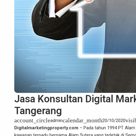
Jasa Konsultan Digital Mar
Tangerang
account_circle
calendar_month
visi
admin
20/10/2020
Digitalmarketingproperty.com
– Pada tahun 1994 PT Alam 
kawasan terpadu bernama Alam Sutera yang terletak di Serpo