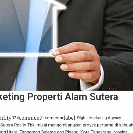
keting Properti Alam Sutera
bility
comment
label
324
0 komentar
Digital Marketing Agency
Sutera Realty Tbk. mulai mengembangkan proyek pertama di sebua
ng Utara, Tangerang Selatan dan Pinang, Kota Tangerang, provinsi