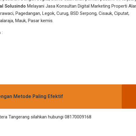
tal Solusindo
Melayani Jasa Konsultan Digital Marketing Properti Al
arawaci, Pagedangan, Legok, Curug, BSD Serpong, Cisauk, Ciputat,
Balaraja, Mauk, Pasar kemis.
 :
ngan Metode Paling Efektif
Sutera Tangerang silahkan hubungi 08170009168