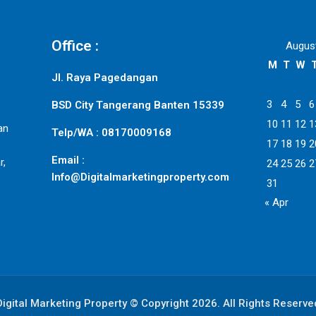
Office :
Augus
M
T
W
Jl. Raya Pagedangan
3
4
5
6
BSD City Tangerang Banten 15339
10
11
12
1
an
Telp/WA : 08170009168
17
18
19
2
Email :
r,
24
25
26
2
Info@Digitalmarketingproperty.com
31
« Apr
Digital Marketing Property © Copyright 2026. All Rights Reserve