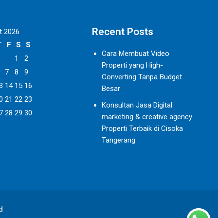
Recent Posts
t 2026
T
F
S
S
Cara Membuat Video
1
2
Properti yang High-
7
8
9
Converting Tanpa Budget
3
14
15
16
Besar
0
21
22
23
Konsultan Jasa Digital
7
28
29
30
marketing & creative agency
Properti Terbaik di Cisoka
Tangerang
d