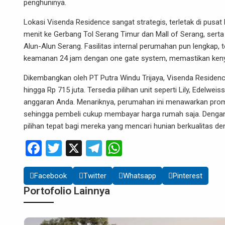
penghuninya.
Lokasi Visenda Residence sangat strategis, terletak di pusa
menit ke Gerbang Tol Serang Timur dan Mall of Serang, serta
Alun-Alun Serang.
Fasilitas internal perumahan pun lengkap,
keamanan 24 jam dengan one gate system, memastikan keny
Dikembangkan oleh PT Putra Windu Trijaya, Visenda Residenc
hingga Rp 715 juta.
Tersedia pilihan unit seperti Lily, Edelwe
anggaran Anda.
Menariknya, perumahan ini menawarkan promo
sehingga pembeli cukup membayar harga rumah saja.
Dengan
pilihan tepat bagi mereka yang mencari hunian berkualitas den
Facebook
Twitter
X
Telegram
WhatsApp
Facebook
Twitter
Whatsapp
Pinterest
Portofolio Lainnya