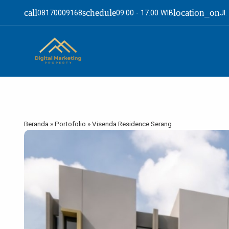
call
schedule
location_on
08170009168
09.00 - 17.00 WIB
Jl
Beranda
»
Portofolio
»
Visenda Residence Serang