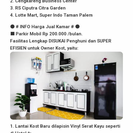
2. Cengkareng Business Center
3. RS Ciputra Citra Garden
4. Lotte Mart, Super Indo Taman Palem
🟤 # INFO Harga Jual Kamar # 🟤
🟫 Parkir Mobil Rp 200.000 /bulan.
Fasilitas Lengkap DISUKAI Penghuni dan SUPER
EFISIEN untuk Owner Kost, yaitu:
1. Lantai Kost Baru dilapisin Vinyl Serat Kayu seperti