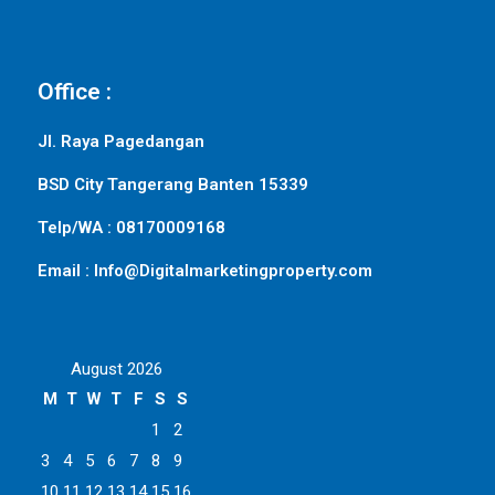
Office :
Jl. Raya Pagedangan
BSD City Tangerang Banten 15339
Telp/WA : 08170009168
Email : Info@Digitalmarketingproperty.com
August 2026
M
T
W
T
F
S
S
1
2
3
4
5
6
7
8
9
10
11
12
13
14
15
16