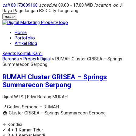
call
08170009168
schedule
09.00 - 17.00 WIB
location_on
Jl.
Raya Pagedangan BSD City Tangerang
menu
Home
Portofolio
Artikel Blog
search
Kontak Kami
Beranda
»
Properti Dijual
»
RUMAH Cluster GRISEA – Springs
Summarecon Serpong
RUMAH Cluster GRISEA – Springs
Summarecon Serpong
Dijual WTS | Edisi Barang MURAH
📍Gading Serpong – RUMAH
🏠 Cluster GRISEA – Springs Summarecon Serpong
⚠ Kondisi :
✓ 4 + 1 Kamar Tidur
✓ 3 + 1 Kamar Mandi