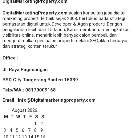
DigitalMarketingProperty.com
DigitalMarketingProperty.com
adalah konsultan jasa digital
marketing properti terbaik sejak 2008, berfokus pada strategi
pemasaran digital untuk Developer & Agen properti. Dengan
pengalaman lebih dari 15 tahun, Kami membantu meningkatkan
visibilitas online, menarik lebih banyak calon pembeli, dan
mengoptimalkan penjualan properti melalui SEO, iklan berbayar,
dan strategi konten terukur.
Office :
Jl. Raya Pagedangan
BSD City Tangerang Banten 15339
Telp/WA : 08170009168
Email : Info@Digitalmarketingproperty.com
August 2026
M
T
W
T
F
S
S
1
2
3
4
5
6
7
8
9
10
11
12
13
14
15
16