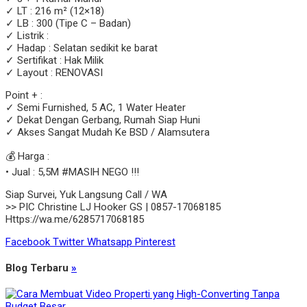
✓ LT : 216 m² (12×18)
✓ LB : 300 (Tipe C – Badan)
✓ Listrik :
✓ Hadap : Selatan sedikit ke barat
✓ Sertifikat : Hak Milik
✓ Layout : RENOVASI
Point + :
✓ Semi Furnished, 5 AC, 1 Water Heater
✓ Dekat Dengan Gerbang, Rumah Siap Huni
✓ Akses Sangat Mudah Ke BSD / Alamsutera
💰 Harga :
• Jual : 5,5M #MASIH NEGO !!!
Siap Survei, Yuk Langsung Call / WA
>> PIC Christine LJ Hooker GS | 0857-17068185
Https://wa.me/6285717068185
Facebook
Twitter
Whatsapp
Pinterest
Blog Terbaru
»