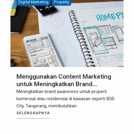
Digital Marketing
Property
Menggunakan Content Marketing
untuk Meningkatkan Brand
Awareness Properti BSD City
Meningkatkan brand awareness untuk properti
komersial atau residensial di kawasan seperti BSD
City, Tangerang, membutuhkan
SELENGKAPNYA