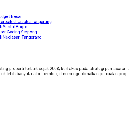
udget Besar
Terbaik di Cisoka Tangerang
di Sentul Bogor
ster Gading Serpong
di Neglasari Tangerang
eting properti terbaik sejak 2008, berfokus pada strategi pemasaran 
ik lebih banyak calon pembeli, dan mengoptimalkan penjualan properti