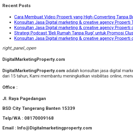
Recent Posts
Cara Membuat Video Properti yang High-Converting Tanpa B
Konsultan Jasa Digital marketing & creative agency Properti 
Konsultan Jasa Digital marketing & creative agency Properti 
Strategi Podcast ‘Beli Rumah Tanpa Rugi’ untuk Promosi Clu
Konsultan Jasa Digital marketing & creative agency Properti 
right_panel_open
DigitalMarketingProperty.com
DigitalMarketingProperty.com
adalah konsultan jasa digital mark
dari 15 tahun, Kami membantu meningkatkan visibilitas online, menar
Office :
Jl. Raya Pagedangan
BSD City Tangerang Banten 15339
Telp/WA : 08170009168
Email : Info@Digitalmarketingproperty.com