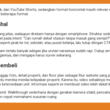
ok, dan YouTube Shorts, sedangkan format horizontal masih relevan 
e beberapa format.
ahal
ang jelas, walaupun direkam hanya dengan smartphone. Struktur sederh
pada intent: “Cari rumah dekat stasiun tanpa masuk gang sempit?” L
perti jarak ke tol, sekolah, atau pusat belanja, lalu tutup dengan CTA
kam terlalu banyak adegan jika urutan narasinya sudah rapi. Cukup a
ngannya, dan mengapa harus survei sekarang.
Pembeli
p foto, detail properti, dan floor plan sebagai fitur website yang 
antu mereka menilai kelayakan properti. Karena itu, video sebaiknya
 ketersediaan unit. Informasi seperti ini membuat video lebih dekat 
rumit. Walkthrough sederhana dengan gerakan kamera stabil, pencaha
nton cepat memahami susunan ruang.