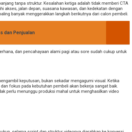
panjang tanpa struktur. Kesalahan ketiga adalah tidak memberi CTA
uhi akses, jalan depan, suasana kawasan, dan kedekatan dengan
g paling banyak menggerakkan langkah berikutnya dari calon pembeli.
as dan Penjualan
erhana, dan pencahayaan alami pagi atau sore sudah cukup untuk
mengambil keputusan, bukan sekadar mengagumi visual. Ketika
, dan fokus pada kebutuhan pembeli akan bekerja sangat baik.
a tidak perlu menunggu produksi mahal untuk menghasilkan video
kup, selama script dan struktur videonya diarahkan ke konversi.