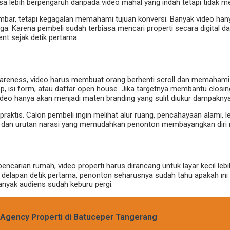
sa lebih berpengaruh daripada video mahal yang indah tetapi tidak m
gambar, tetapi kegagalan memahami tujuan konversi. Banyak video 
arga. Karena pembeli sudah terbiasa mencari properti secara digital
ent sejak detik pertama.
areness, video harus membuat orang berhenti scroll dan memahami ni
, isi form, atau daftar open house. Jika targetnya membantu closin
video hanya akan menjadi materi branding yang sulit diukur dampaknya
praktis. Calon pembeli ingin melihat alur ruang, pencahayaan alami, le
asi dan urutan narasi yang memudahkan penonton membayangkan diri me
rian rumah, video properti harus dirancang untuk layar kecil lebih d
 delapan detik pertama, penonton seharusnya sudah tahu apakah ini ru
banyak audiens sudah keburu pergi.
e Agency Properti di Batuceper Tangerang