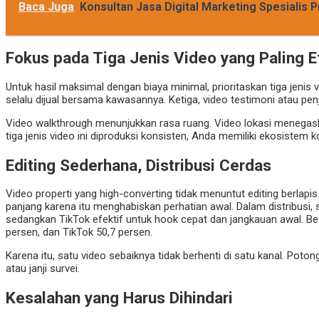
Baca Juga
Konsultan Jasa Digital Marketing Spesialis P
Fokus pada Tiga Jenis Video yang Paling E
Untuk hasil maksimal dengan biaya minimal, prioritaskan tiga jenis 
selalu dijual bersama kawasannya. Ketiga, video testimoni atau pe
Video walkthrough menunjukkan rasa ruang. Video lokasi menegask
tiga jenis video ini diproduksi konsisten, Anda memiliki ekosistem 
Editing Sederhana, Distribusi Cerdas
Video properti yang high-converting tidak menuntut editing berlapis
panjang karena itu menghabiskan perhatian awal. Dalam distribusi,
sedangkan TikTok efektif untuk hook cepat dan jangkauan awal. Bes
persen, dan TikTok 50,7 persen.
Karena itu, satu video sebaiknya tidak berhenti di satu kanal. Poto
atau janji survei.
Kesalahan yang Harus Dihindari