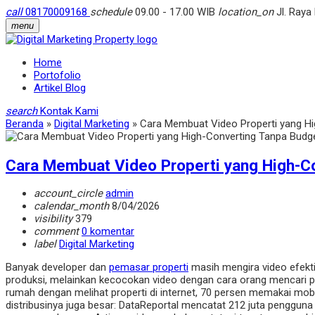
call
08170009168
schedule
09.00 - 17.00 WIB
location_on
Jl. Raya
menu
Home
Portofolio
Artikel Blog
search
Kontak Kami
Beranda
»
Digital Marketing
»
Cara Membuat Video Properti yang Hi
Cara Membuat Video Properti yang High-C
account_circle
admin
calendar_month
8/04/2026
visibility
379
comment
0 komentar
label
Digital Marketing
Banyak developer dan
pemasar properti
masih mengira video efekt
produksi, melainkan kecocokan video dengan cara orang mencari p
rumah dengan melihat properti di internet, 70 persen memakai mobil
distribusinya juga besar: DataReportal mencatat 212 juta pengguna