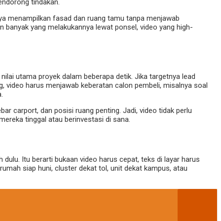
endorong tindakan.
hanya menampilkan fasad dan ruang tamu tanpa menjawab
 dan banyak yang melakukannya lewat ponsel, video yang high-
lai utama proyek dalam beberapa detik. Jika targetnya lead
g, video harus menjawab keberatan calon pembeli, misalnya soal
.
bar carport, dan posisi ruang penting. Jadi, video tidak perlu
reka tinggal atau berinvestasi di sana.
ulu. Itu berarti bukaan video harus cepat, teks di layar harus
mah siap huni, cluster dekat tol, unit dekat kampus, atau