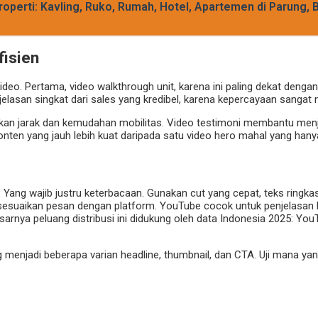
roperti: Kavling, Ruko, Rumah, Hotel, Apartemen di Parung, 
fisien
video. Pertama, video walkthrough unit, karena ini paling dekat denga
njelasan singkat dari sales yang kredibel, karena kepercayaan sanga
an jarak dan kemudahan mobilitas. Video testimoni membantu menja
konten yang jauh lebih kuat daripada satu video hero mahal yang hanya
. Yang wajib justru keterbacaan. Gunakan cut yang cepat, teks ringka
 sesuaikan pesan dengan platform. YouTube cocok untuk penjelasan le
arnya peluang distribusi ini didukung oleh data Indonesia 2025: Yo
ng menjadi beberapa varian headline, thumbnail, dan CTA. Uji mana ya