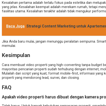
Kesalahan pertama adalah terlalu fokus pada estetika dan melupak
yang jelas. Kesalahan keempat adalah merekam rumah, tetapi menga
fasilitas utama. Kesalahan terakhir adalah tidak mengukur performa
Baca Juga
Strategi Content Marketing untuk Apartemen 
Jika Anda baru mulai, jangan menunggu peralatan sempurna. Smart
memulai.
Kesimpulan
Cara membuat video properti yang high-converting tanpa budget b
mayoritas pencarian properti sudah terhubung dengan internet, mob
Mulailah dari script yang kuat, format mobile-first, informasi yang
properti yang mendorong lead, survei, dan closing.
FAQ
Apakah video properti harus dibuat dengan kamera pro
Tidak harus. Untuk banyak kebutuhan pemasaran properti, smartphon