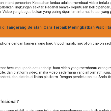
an intent pencarian. Kesalahan kedua adalah membuat video terlalu 
baikan lingkungan sekitar. Padahal banyak keputusan beli dipengar
. Video yang bagus bukan yang paling dipuji tim internal, tetapi yan
di Tangerang Selatan: Cara Terbaik Meningkatkan Visibilit
phone dengan kamera yang baik, tripod murah, mikrofon clip-on sed
esar bertumpu pada satu prinsip: buat video yang membantu orang 
ile, dan platform video, maka video sederhana yang informatif, jujur
 konkret, dan distribusi lintas platform. Dengan pendekatan itu, And
fesional?
e yang stabil, audio yang jelas, dan pencahayaan yang baik sudah cu