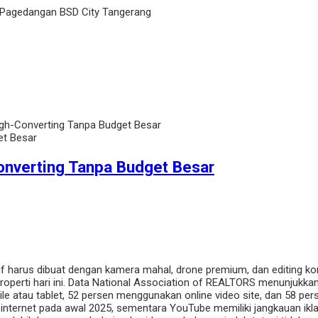
 Pagedangan BSD City Tangerang
gh-Converting Tanpa Budget Besar
onverting Tanpa Budget Besar
if harus dibuat dengan kamera mahal, drone premium, dan editing k
roperti hari ini. Data National Association of REALTORS menunjuk
e atau tablet, 52 persen menggunakan online video site, dan 58 perse
 internet pada awal 2025, sementara YouTube memiliki jangkauan ikla