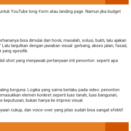
untuk YouTube long-form atau landing page. Namun jika budget
ananya bisa dimulai dari hook, masalah, solusi, bukti, lalu ajakan
alu lanjutkan dengan jawaban visual: gerbang, akses jalan, fasad,
 yang spesifik.
mbil shot yang menjawab pertanyaan inti penonton: seperti apa
paling berguna. Logika yang sama berlaku pada video: penonton
 memasukkan elemen konkret seperti luas tanah, luas bangunan,
ke keputusan, bukan hanya ke impresi visual.
yaan cukup, dan voice-over yang jelas sudah bisa sangat efektif.