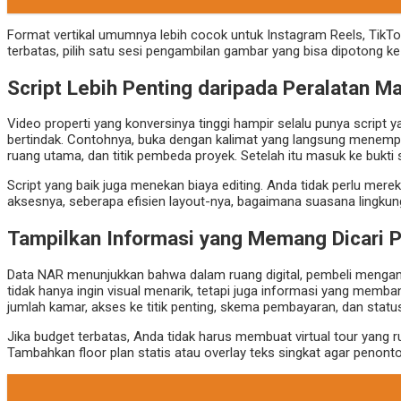
Format vertikal umumnya lebih cocok untuk Instagram Reels, TikT
terbatas, pilih satu sesi pengambilan gambar yang bisa dipotong k
Script Lebih Penting daripada Peralatan M
Video properti yang konversinya tinggi hampir selalu punya script y
bertindak. Contohnya, buka dengan kalimat yang langsung menempel 
ruang utama, dan titik pembeda proyek. Setelah itu masuk ke bukti se
Script yang baik juga menekan biaya editing. Anda tidak perlu mere
aksesnya, seberapa efisien layout-nya, bagaimana suasana lingku
Tampilkan Informasi yang Memang Dicari 
Data NAR menunjukkan bahwa dalam ruang digital, pembeli mengangga
tidak hanya ingin visual menarik, tetapi juga informasi yang memb
jumlah kamar, akses ke titik penting, skema pembayaran, dan status
Jika budget terbatas, Anda tidak harus membuat virtual tour yang 
Tambahkan floor plan statis atau overlay teks singkat agar peno