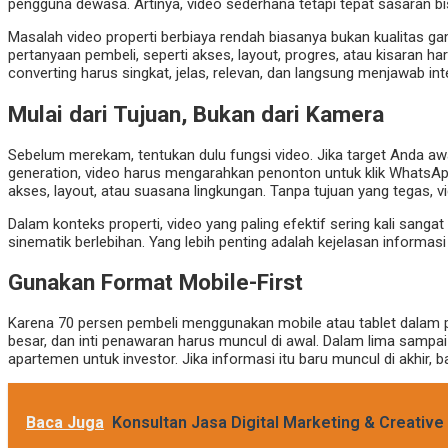
pengguna dewasa. Artinya, video sederhana tetapi tepat sasaran bi
Masalah video properti berbiaya rendah biasanya bukan kualitas 
pertanyaan pembeli, seperti akses, layout, progres, atau kisaran h
converting harus singkat, jelas, relevan, dan langsung menjawab int
Mulai dari Tujuan, Bukan dari Kamera
Sebelum merekam, tentukan dulu fungsi video. Jika target Anda aw
generation, video harus mengarahkan penonton untuk klik WhatsApp
akses, layout, atau suasana lingkungan. Tanpa tujuan yang tegas, 
Dalam konteks properti, video yang paling efektif sering kali sangat 
sinematik berlebihan. Yang lebih penting adalah kejelasan inform
Gunakan Format Mobile-First
Karena 70 persen pembeli menggunakan mobile atau tablet dalam penca
besar, dan inti penawaran harus muncul di awal. Dalam lima sampai
apartemen untuk investor. Jika informasi itu baru muncul di akhir, 
Baca Juga
Konsultan Jasa Digital Marketing & Creativ