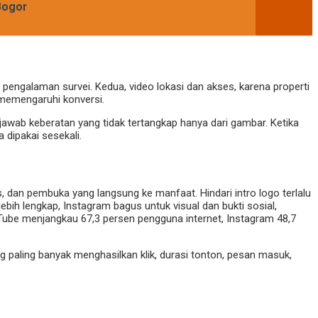
Bogor
n pengalaman survei. Kedua, video lokasi dan akses, karena properti
t memengaruhi konversi.
wab keberatan yang tidak tertangkap hanya dari gambar. Ketika
 dipakai sesekali.
s, dan pembuka yang langsung ke manfaat. Hindari intro logo terlalu
bih lengkap, Instagram bagus untuk visual dan bukti sosial,
uTube menjangkau 67,3 persen pengguna internet, Instagram 48,7
ng paling banyak menghasilkan klik, durasi tonton, pesan masuk,