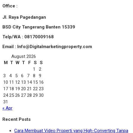
Office :
Jl. Raya Pagedangan
BSD City Tangerang Banten 15339
Telp/WA : 08170009168
Email : Info@Digitalmarketingproperty.com
August 2026
M
T
W
T
F
S
S
1
2
3
4
5
6
7
8
9
10
11
12
13
14
15
16
17
18
19
20
21
22
23
24
25
26
27
28
29
30
31
« Apr
Recent Posts
Cara Membuat Video Properti yang High-Converting Tanpa