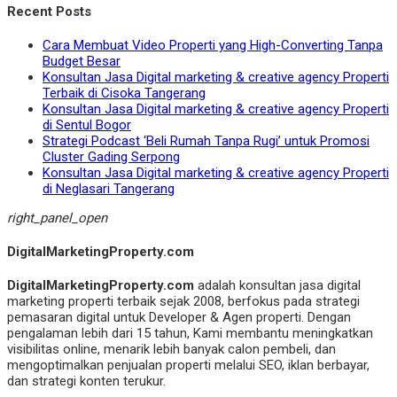
Recent Posts
Cara Membuat Video Properti yang High-Converting Tanpa
Budget Besar
Konsultan Jasa Digital marketing & creative agency Properti
Terbaik di Cisoka Tangerang
Konsultan Jasa Digital marketing & creative agency Properti
di Sentul Bogor
Strategi Podcast ‘Beli Rumah Tanpa Rugi’ untuk Promosi
Cluster Gading Serpong
Konsultan Jasa Digital marketing & creative agency Properti
di Neglasari Tangerang
right_panel_open
DigitalMarketingProperty.com
DigitalMarketingProperty.com
adalah konsultan jasa digital
marketing properti terbaik sejak 2008, berfokus pada strategi
pemasaran digital untuk Developer & Agen properti. Dengan
pengalaman lebih dari 15 tahun, Kami membantu meningkatkan
visibilitas online, menarik lebih banyak calon pembeli, dan
mengoptimalkan penjualan properti melalui SEO, iklan berbayar,
dan strategi konten terukur.