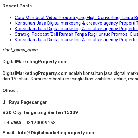
Recent Posts
Cara Membuat Video Properti yang High-Converting Tanpa B
Konsultan Jasa Digital marketing & creative agency Properti 
Konsultan Jasa Digital marketing & creative agency Properti 
Strategi Podcast ‘Beli Rumah Tanpa Rugi’ untuk Promosi Clu
Konsultan Jasa Digital marketing & creative agency Properti 
right_panel_open
DigitalMarketingProperty.com
DigitalMarketingProperty.com
adalah konsultan jasa digital mark
dari 15 tahun, Kami membantu meningkatkan visibilitas online, menar
Office :
Jl. Raya Pagedangan
BSD City Tangerang Banten 15339
Telp/WA : 08170009168
Email : Info@Digitalmarketingproperty.com