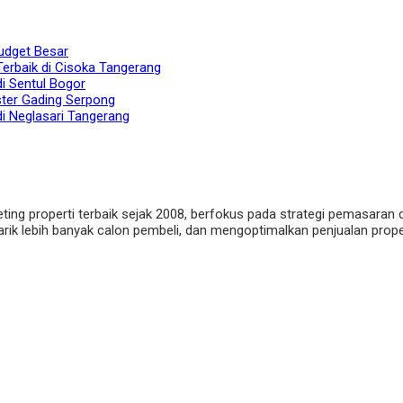
udget Besar
Terbaik di Cisoka Tangerang
di Sentul Bogor
ster Gading Serpong
di Neglasari Tangerang
eting properti terbaik sejak 2008, berfokus pada strategi pemasaran 
ik lebih banyak calon pembeli, dan mengoptimalkan penjualan properti