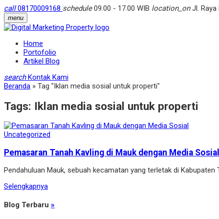
call
08170009168
schedule
09.00 - 17.00 WIB
location_on
Jl. Raya
menu
Home
Portofolio
Artikel Blog
search
Kontak Kami
Beranda
»
Tag "Iklan media sosial untuk properti"
Tags:
Iklan media sosial untuk properti
Uncategorized
Pemasaran Tanah Kavling di Mauk dengan Media Sosia
Pendahuluan Mauk, sebuah kecamatan yang terletak di Kabupaten 
Selengkapnya
Blog Terbaru
»