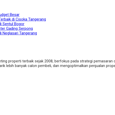
udget Besar
Terbaik di Cisoka Tangerang
di Sentul Bogor
ster Gading Serpong
di Neglasari Tangerang
eting properti terbaik sejak 2008, berfokus pada strategi pemasaran 
ik lebih banyak calon pembeli, dan mengoptimalkan penjualan properti