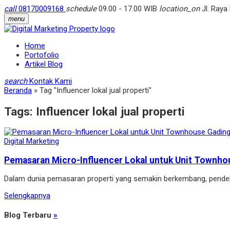
call
08170009168
schedule
09.00 - 17.00 WIB
location_on
Jl. Raya
menu
Home
Portofolio
Artikel Blog
search
Kontak Kami
Beranda
»
Tag "Influencer lokal jual properti"
Tags:
Influencer lokal jual properti
Digital Marketing
Pemasaran Micro-Influencer Lokal untuk Unit Townhou
Dalam dunia pemasaran properti yang semakin berkembang, pendeka
Selengkapnya
Blog Terbaru
»