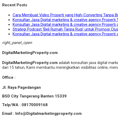
Recent Posts
Cara Membuat Video Properti yang High-Converting Tanpa B
Konsultan Jasa Digital marketing & creative agency Properti 
Konsultan Jasa Digital marketing & creative agency Properti 
Strategi Podcast ‘Beli Rumah Tanpa Rugi’ untuk Promosi Clu
Konsultan Jasa Digital marketing & creative agency Properti 
right_panel_open
DigitalMarketingProperty.com
DigitalMarketingProperty.com
adalah konsultan jasa digital mark
dari 15 tahun, Kami membantu meningkatkan visibilitas online, menar
Office :
Jl. Raya Pagedangan
BSD City Tangerang Banten 15339
Telp/WA : 08170009168
Email : Info@Digitalmarketingproperty.com