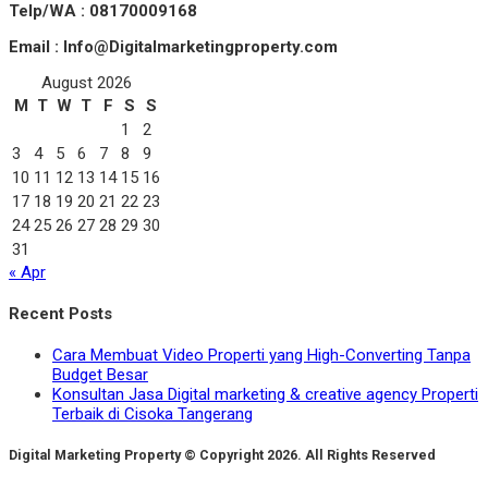
Telp/WA : 08170009168
Email : Info@Digitalmarketingproperty.com
August 2026
M
T
W
T
F
S
S
1
2
3
4
5
6
7
8
9
10
11
12
13
14
15
16
17
18
19
20
21
22
23
24
25
26
27
28
29
30
31
« Apr
Recent Posts
Cara Membuat Video Properti yang High-Converting Tanpa
Budget Besar
Konsultan Jasa Digital marketing & creative agency Properti
Terbaik di Cisoka Tangerang
Digital Marketing Property © Copyright 2026. All Rights Reserved