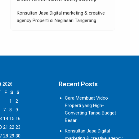
Konsultan Jasa Digital marketing & creative
agency Properti di Neglasari Tangerang
Recent Posts
t 2026
T
F
S
S
Cara Membuat Video
1
2
Properti yang High-
7
8
9
Converting Tanpa Budget
3
14
15
16
Besar
0
21
22
23
Konsultan Jasa Digital
7
28
29
30
marketing & creative agency