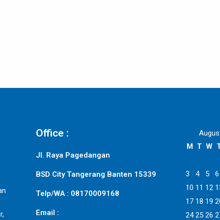
Office :
Augus
M
T
W
Jl. Raya Pagedangan
3
4
5
6
BSD City Tangerang Banten 15339
10
11
12
1
an
Telp/WA : 08170009168
17
18
19
2
Email :
r,
24
25
26
2