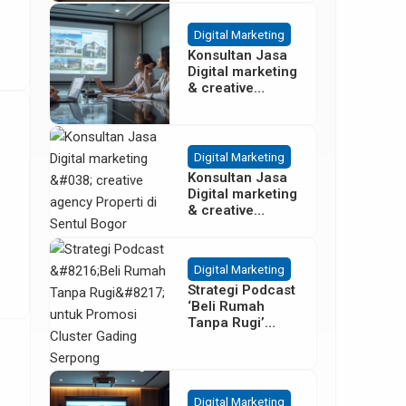
Besar
Digital Marketing
Konsultan Jasa
Digital marketing
& creative
agency Properti
Terbaik di
Cisoka
Tangerang
Digital Marketing
Konsultan Jasa
Digital marketing
& creative
agency Properti
di Sentul Bogor
Digital Marketing
Strategi Podcast
‘Beli Rumah
Tanpa Rugi’
untuk Promosi
Cluster Gading
Serpong
Digital Marketing