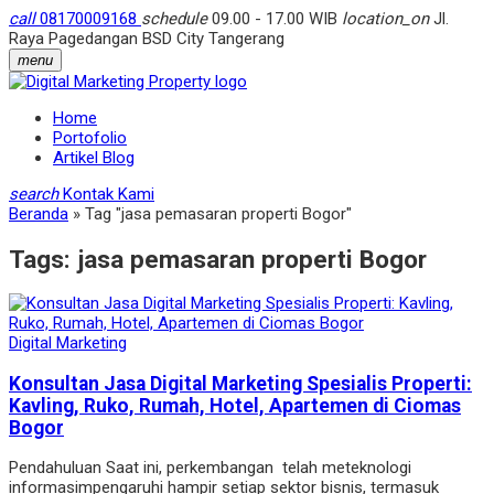
call
08170009168
schedule
09.00 - 17.00 WIB
location_on
Jl.
Raya Pagedangan BSD City Tangerang
menu
Home
Portofolio
Artikel Blog
search
Kontak Kami
Beranda
»
Tag "jasa pemasaran properti Bogor"
Tags:
jasa pemasaran properti Bogor
Digital Marketing
Konsultan Jasa Digital Marketing Spesialis Properti:
Kavling, Ruko, Rumah, Hotel, Apartemen di Ciomas
Bogor
Pendahuluan Saat ini, perkembangan telah meteknologi
informasimpengaruhi hampir setiap sektor bisnis, termasuk