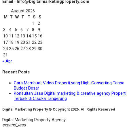
Email : Info@Digitalmarketingproperty.com
August 2026
M
T
W
T
F
S
S
1
2
3
4
5
6
7
8
9
10
11
12
13
14
15
16
17
18
19
20
21
22
23
24
25
26
27
28
29
30
31
« Apr
Recent Posts
Cara Membuat Video Properti yang High-Converting Tanpa
Budget Besar
Konsultan Jasa Digital marketing & creative agency Properti
Terbaik di Cisoka Tangerang
Digital Marketing Property © Copyright 2026. All Rights Reserved
Digital Marketing Property Agency
expand_less