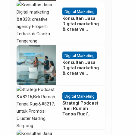
Besar
Digital Marketing
Konsultan Jasa
Digital marketing
& creative
agency Properti
Terbaik di
Cisoka
Tangerang
Digital Marketing
Konsultan Jasa
Digital marketing
& creative
agency Properti
di Sentul Bogor
Digital Marketing
Strategi Podcast
‘Beli Rumah
Tanpa Rugi’
untuk Promosi
Cluster Gading
Serpong