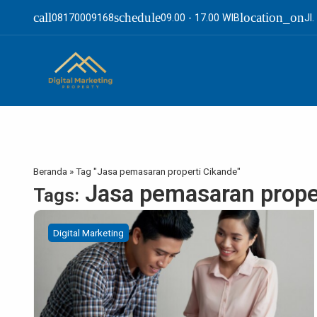
call
schedule
location_on
08170009168
09.00 - 17.00 WIB
Jl
Beranda
»
Tag "Jasa pemasaran properti Cikande"
Jasa pemasaran prope
Tags:
Digital Marketing