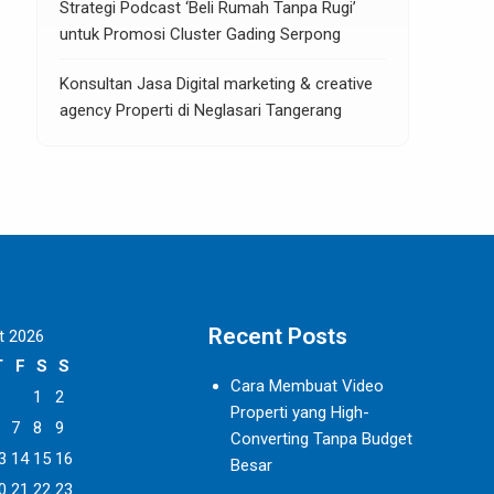
Strategi Podcast ‘Beli Rumah Tanpa Rugi’
untuk Promosi Cluster Gading Serpong
Konsultan Jasa Digital marketing & creative
agency Properti di Neglasari Tangerang
Recent Posts
t 2026
T
F
S
S
Cara Membuat Video
1
2
Properti yang High-
7
8
9
Converting Tanpa Budget
3
14
15
16
Besar
0
21
22
23