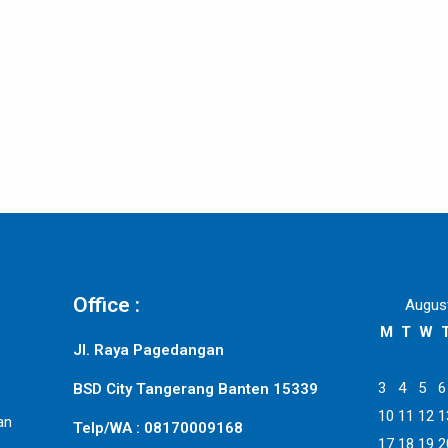
Office :
Augus
M
T
W
Jl. Raya Pagedangan
3
4
5
6
BSD City Tangerang Banten 15339
10
11
12
1
an
Telp/WA : 08170009168
17
18
19
2