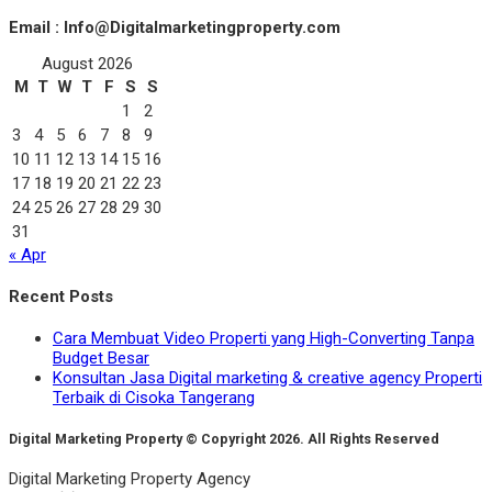
Email : Info@Digitalmarketingproperty.com
August 2026
M
T
W
T
F
S
S
1
2
3
4
5
6
7
8
9
10
11
12
13
14
15
16
17
18
19
20
21
22
23
24
25
26
27
28
29
30
31
« Apr
Recent Posts
Cara Membuat Video Properti yang High-Converting Tanpa
Budget Besar
Konsultan Jasa Digital marketing & creative agency Properti
Terbaik di Cisoka Tangerang
Digital Marketing Property © Copyright 2026. All Rights Reserved
Digital Marketing Property Agency