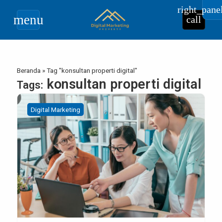
right_pane
menu
call
Beranda
»
Tag "konsultan properti digital"
konsultan properti digital
Tags:
Digital Marketing