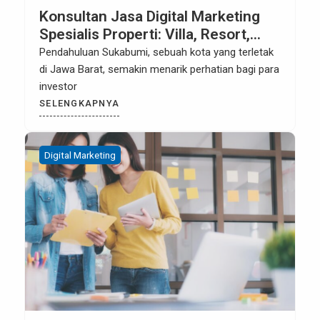
Konsultan Jasa Digital Marketing
Spesialis Properti: Villa, Resort,
Rumah, Hotel, Apartemen di
Pendahuluan Sukabumi, sebuah kota yang terletak
Sukabumi
di Jawa Barat, semakin menarik perhatian bagi para
investor
SELENGKAPNYA
Digital Marketing