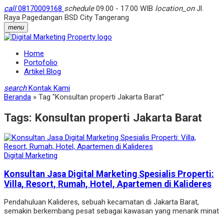
call
08170009168
schedule
09.00 - 17.00 WIB
location_on
Jl.
Raya Pagedangan BSD City Tangerang
menu
Home
Portofolio
Artikel Blog
search
Kontak Kami
Beranda
»
Tag "Konsultan properti Jakarta Barat"
Tags:
Konsultan properti Jakarta Barat
Digital Marketing
Konsultan Jasa Digital Marketing Spesialis Properti:
Villa, Resort, Rumah, Hotel, Apartemen di Kalideres
Pendahuluan Kalideres, sebuah kecamatan di Jakarta Barat,
semakin berkembang pesat sebagai kawasan yang menarik minat