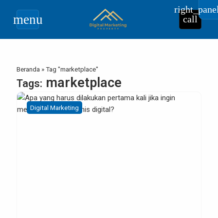
right_pane
menu
call
Beranda
»
Tag "marketplace"
marketplace
Tags:
Digital Marketing