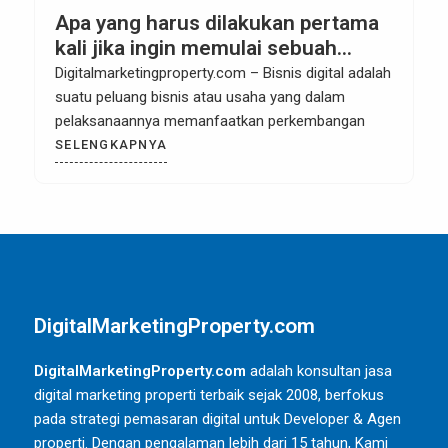
Apa yang harus dilakukan pertama
kali jika ingin memulai sebuah
bisnis digital?
Digitalmarketingproperty.com – Bisnis digital adalah
suatu peluang bisnis atau usaha yang dalam
pelaksanaannya memanfaatkan perkembangan
SELENGKAPNYA
DigitalMarketingProperty.com
DigitalMarketingProperty.com
adalah konsultan jasa
digital marketing properti terbaik sejak 2008, berfokus
pada strategi pemasaran digital untuk Developer & Agen
properti. Dengan pengalaman lebih dari 15 tahun, Kami