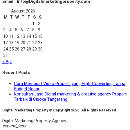
Email : Info@Digitalmarketingproperty.com
August 2026
M
T
W
T
F
S
S
1
2
3
4
5
6
7
8
9
10
11
12
13
14
15
16
17
18
19
20
21
22
23
24
25
26
27
28
29
30
31
« Apr
Recent Posts
Cara Membuat Video Properti yang High-Converting Tanpa
Budget Besar
Konsultan Jasa Digital marketing & creative agency Properti
Terbaik di Cisoka Tangerang
Digital Marketing Property © Copyright 2026. All Rights Reserved
Digital Marketing Property Agency
expand_less