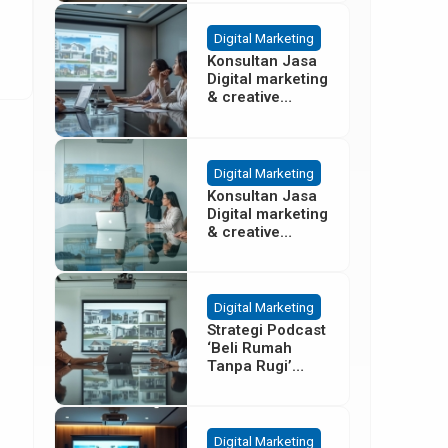
Besar
Digital Marketing
Konsultan Jasa
Digital marketing
& creative
agency Properti
Terbaik di
Cisoka
Tangerang
Digital Marketing
Konsultan Jasa
Digital marketing
& creative
agency Properti
di Sentul Bogor
Digital Marketing
Strategi Podcast
‘Beli Rumah
Tanpa Rugi’
untuk Promosi
Cluster Gading
Serpong
Digital Marketing