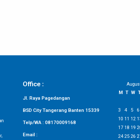
Office :
Augus
M
T
W
Jl. Raya Pagedangan
3
4
5
6
BSD City Tangerang Banten 15339
10
11
12
1
an
Telp/WA : 08170009168
17
18
19
2
Email :
r,
24
25
26
2