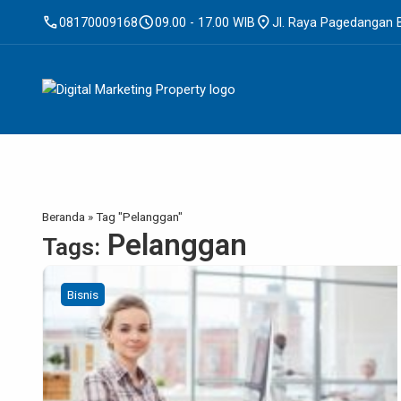
call
schedule
location_on
08170009168
09.00 - 17.00 WIB
Jl. Raya Pagedangan 
Beranda
»
Tag "Pelanggan"
Pelanggan
Tags:
Bisnis