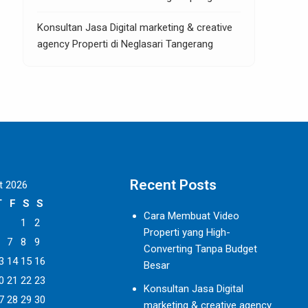
Konsultan Jasa Digital marketing & creative
agency Properti di Neglasari Tangerang
Recent Posts
t 2026
T
F
S
S
Cara Membuat Video
1
2
Properti yang High-
7
8
9
Converting Tanpa Budget
3
14
15
16
Besar
0
21
22
23
Konsultan Jasa Digital
7
28
29
30
marketing & creative agency