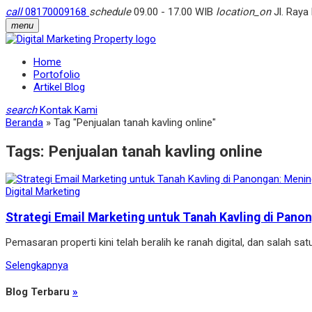
call
08170009168
schedule
09.00 - 17.00 WIB
location_on
Jl. Raya
menu
Home
Portofolio
Artikel Blog
search
Kontak Kami
Beranda
»
Tag "Penjualan tanah kavling online"
Tags:
Penjualan tanah kavling online
Digital Marketing
Strategi Email Marketing untuk Tanah Kavling di Pano
Pemasaran properti kini telah beralih ke ranah digital, dan salah sa
Selengkapnya
Blog Terbaru
»