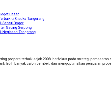
udget Besar
Terbaik di Cisoka Tangerang
di Sentul Bogor
ster Gading Serpong
di Neglasari Tangerang
eting properti terbaik sejak 2008, berfokus pada strategi pemasaran 
ik lebih banyak calon pembeli, dan mengoptimalkan penjualan properti