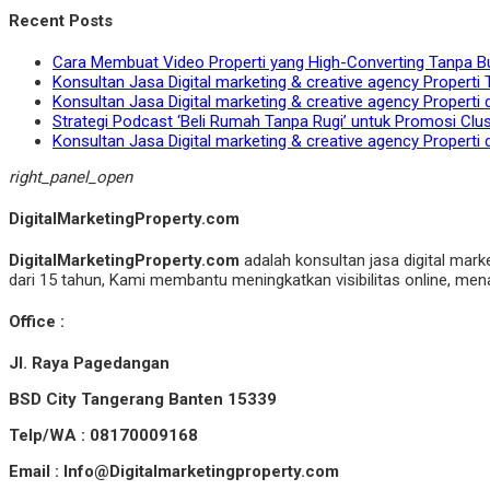
Recent Posts
Cara Membuat Video Properti yang High-Converting Tanpa B
Konsultan Jasa Digital marketing & creative agency Properti 
Konsultan Jasa Digital marketing & creative agency Properti 
Strategi Podcast ‘Beli Rumah Tanpa Rugi’ untuk Promosi Clu
Konsultan Jasa Digital marketing & creative agency Properti 
right_panel_open
DigitalMarketingProperty.com
DigitalMarketingProperty.com
adalah konsultan jasa digital mark
dari 15 tahun, Kami membantu meningkatkan visibilitas online, menar
Office :
Jl. Raya Pagedangan
BSD City Tangerang Banten 15339
Telp/WA : 08170009168
Email : Info@Digitalmarketingproperty.com