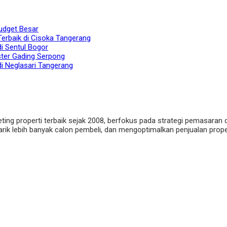
udget Besar
Terbaik di Cisoka Tangerang
di Sentul Bogor
ster Gading Serpong
di Neglasari Tangerang
eting properti terbaik sejak 2008, berfokus pada strategi pemasaran 
ik lebih banyak calon pembeli, dan mengoptimalkan penjualan properti