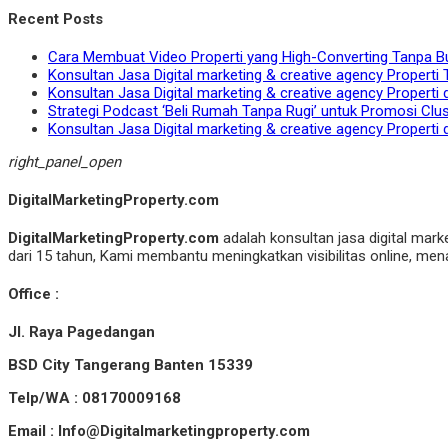
Recent Posts
Cara Membuat Video Properti yang High-Converting Tanpa B
Konsultan Jasa Digital marketing & creative agency Properti 
Konsultan Jasa Digital marketing & creative agency Properti 
Strategi Podcast ‘Beli Rumah Tanpa Rugi’ untuk Promosi Clu
Konsultan Jasa Digital marketing & creative agency Properti 
right_panel_open
DigitalMarketingProperty.com
DigitalMarketingProperty.com
adalah konsultan jasa digital mark
dari 15 tahun, Kami membantu meningkatkan visibilitas online, menar
Office :
Jl. Raya Pagedangan
BSD City Tangerang Banten 15339
Telp/WA : 08170009168
Email : Info@Digitalmarketingproperty.com