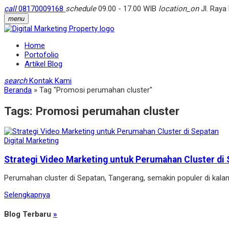
call
08170009168
schedule
09.00 - 17.00 WIB
location_on
Jl. Raya
menu
Home
Portofolio
Artikel Blog
search
Kontak Kami
Beranda
»
Tag "Promosi perumahan cluster"
Tags:
Promosi perumahan cluster
Digital Marketing
Strategi Video Marketing untuk Perumahan Cluster di
Perumahan cluster di Sepatan, Tangerang, semakin populer di kal
Selengkapnya
Blog Terbaru
»