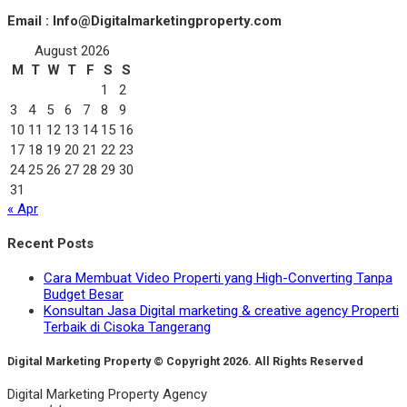
Email : Info@Digitalmarketingproperty.com
August 2026
M
T
W
T
F
S
S
1
2
3
4
5
6
7
8
9
10
11
12
13
14
15
16
17
18
19
20
21
22
23
24
25
26
27
28
29
30
31
« Apr
Recent Posts
Cara Membuat Video Properti yang High-Converting Tanpa
Budget Besar
Konsultan Jasa Digital marketing & creative agency Properti
Terbaik di Cisoka Tangerang
Digital Marketing Property © Copyright 2026. All Rights Reserved
Digital Marketing Property Agency