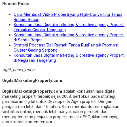
Recent Posts
Cara Membuat Video Properti yang High-Converting Tanpa
Budget Besar
Konsultan Jasa Digital marketing & creative agency Properti
Terbaik di Cisoka Tangerang
Konsultan Jasa Digital marketing & creative agency Properti
di Sentul Bogor
Strategi Podcast ‘Beli Rumah Tanpa Rugi’ untuk Promosi
Cluster Gading Serpong
Konsultan Jasa Digital marketing & creative agency Properti
di Neglasari Tangerang
right_panel_open
DigitalMarketingProperty.com
DigitalMarketingProperty.com
adalah konsultan jasa digital
marketing properti terbaik sejak 2008, berfokus pada strategi
pemasaran digital untuk Developer & Agen properti. Dengan
pengalaman lebih dari 15 tahun, Kami membantu meningkatkan
visibilitas online, menarik lebih banyak calon pembeli, dan
mengoptimalkan penjualan properti melalui SEO, iklan berbayar,
dan strategi konten terukur.