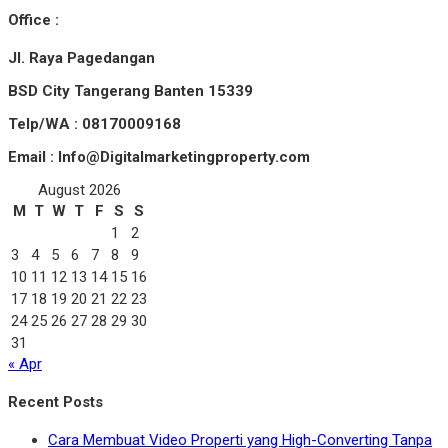
Office :
Jl. Raya Pagedangan
BSD City Tangerang Banten 15339
Telp/WA : 08170009168
Email : Info@Digitalmarketingproperty.com
August 2026
M
T
W
T
F
S
S
1
2
3
4
5
6
7
8
9
10
11
12
13
14
15
16
17
18
19
20
21
22
23
24
25
26
27
28
29
30
31
« Apr
Recent Posts
Cara Membuat Video Properti yang High-Converting Tanpa