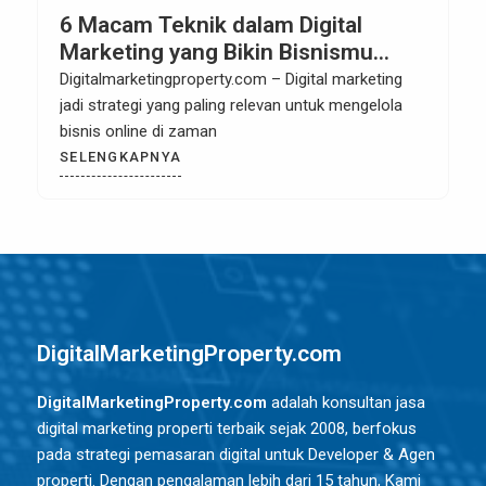
6 Macam Teknik dalam Digital
Marketing yang Bikin Bisnismu
Kebanjiran Order
Digitalmarketingproperty.com – Digital marketing
jadi strategi yang paling relevan untuk mengelola
bisnis online di zaman
SELENGKAPNYA
DigitalMarketingProperty.com
DigitalMarketingProperty.com
adalah konsultan jasa
digital marketing properti terbaik sejak 2008, berfokus
pada strategi pemasaran digital untuk Developer & Agen
properti. Dengan pengalaman lebih dari 15 tahun, Kami