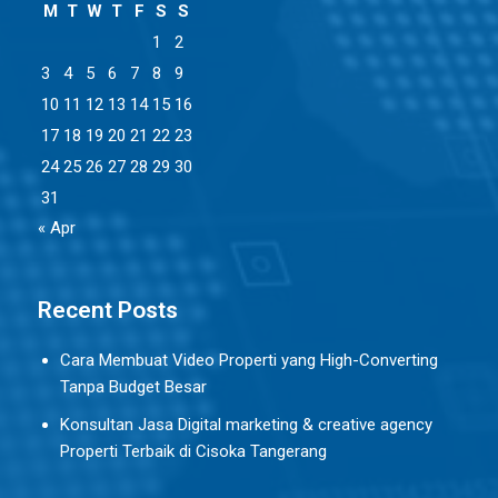
M
T
W
T
F
S
S
1
2
3
4
5
6
7
8
9
10
11
12
13
14
15
16
17
18
19
20
21
22
23
24
25
26
27
28
29
30
31
« Apr
Recent Posts
Cara Membuat Video Properti yang High-Converting
Tanpa Budget Besar
Konsultan Jasa Digital marketing & creative agency
Properti Terbaik di Cisoka Tangerang