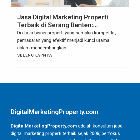
Jasa Digital Marketing Properti
Terbaik di Serang Banten:
Meningkatkan Bisnis Properti Anda
Di dunia bisnis properti yang semakin kompetitif,
dengan Solusi Pemasaran Digital
pemasaran yang efektif menjadi kunci utama
yang Efektif
dalam mengembangkan
SELENGKAPNYA
DigitalMarketingProperty.com
DigitalMarketingProperty.com
adalah konsultan jasa
digital marketing properti terbaik sejak 2008, berfokus