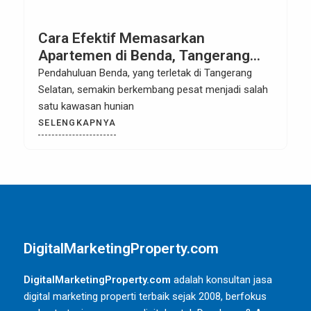
Cara Efektif Memasarkan
Apartemen di Benda, Tangerang
Selatan: Strategi Pemasaran Digital
Pendahuluan Benda, yang terletak di Tangerang
yang Terbukti Sukses
Selatan, semakin berkembang pesat menjadi salah
satu kawasan hunian
SELENGKAPNYA
DigitalMarketingProperty.com
DigitalMarketingProperty.com
adalah konsultan jasa
digital marketing properti terbaik sejak 2008, berfokus