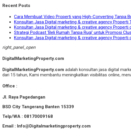
Recent Posts
Cara Membuat Video Properti yang High-Converting Tanpa B
Konsultan Jasa Digital marketing & creative agency Properti 
Konsultan Jasa Digital marketing & creative agency Properti 
Strategi Podcast ‘Beli Rumah Tanpa Rugi’ untuk Promosi Clu
Konsultan Jasa Digital marketing & creative agency Properti 
right_panel_open
DigitalMarketingProperty.com
DigitalMarketingProperty.com
adalah konsultan jasa digital mark
dari 15 tahun, Kami membantu meningkatkan visibilitas online, menar
Office :
Jl. Raya Pagedangan
BSD City Tangerang Banten 15339
Telp/WA : 08170009168
Email : Info@Digitalmarketingproperty.com