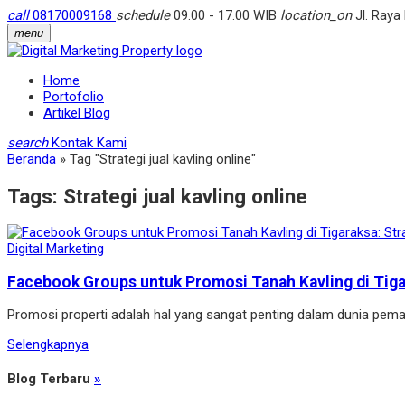
call
08170009168
schedule
09.00 - 17.00 WIB
location_on
Jl. Raya
menu
Home
Portofolio
Artikel Blog
search
Kontak Kami
Beranda
»
Tag "Strategi jual kavling online"
Tags:
Strategi jual kavling online
Digital Marketing
Facebook Groups untuk Promosi Tanah Kavling di Tigar
Promosi properti adalah hal yang sangat penting dalam dunia pem
Selengkapnya
Blog Terbaru
»