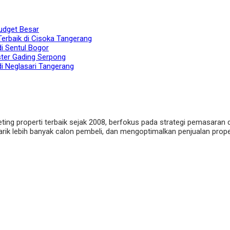
udget Besar
Terbaik di Cisoka Tangerang
di Sentul Bogor
ster Gading Serpong
di Neglasari Tangerang
eting properti terbaik sejak 2008, berfokus pada strategi pemasaran 
ik lebih banyak calon pembeli, dan mengoptimalkan penjualan properti