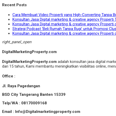
Recent Posts
Cara Membuat Video Properti yang High-Converting Tanpa B
Konsultan Jasa Digital marketing & creative agency Properti 
Konsultan Jasa Digital marketing & creative agency Properti 
Strategi Podcast ‘Beli Rumah Tanpa Rugi’ untuk Promosi Clu
Konsultan Jasa Digital marketing & creative agency Properti 
right_panel_open
DigitalMarketingProperty.com
DigitalMarketingProperty.com
adalah konsultan jasa digital mark
dari 15 tahun, Kami membantu meningkatkan visibilitas online, menar
Office :
Jl. Raya Pagedangan
BSD City Tangerang Banten 15339
Telp/WA : 08170009168
Email : Info@Digitalmarketingproperty.com