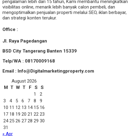
pengalaman lebih dari 15 tahun, Kami membantu meningkatkan
visibilitas online, menarik lebih banyak calon pembeli, dan
mengoptimalkan penjualan properti melalui SEO, iklan berbayar,
dan strategi konten terukur.
Office :
Jl. Raya Pagedangan
BSD City Tangerang Banten 15339
Telp/WA : 08170009168
Email : Info@Digitalmarketingproperty.com
August 2026
M
T
W
T
F
S
S
1
2
3
4
5
6
7
8
9
10
11
12
13
14
15
16
17
18
19
20
21
22
23
24
25
26
27
28
29
30
31
« Apr