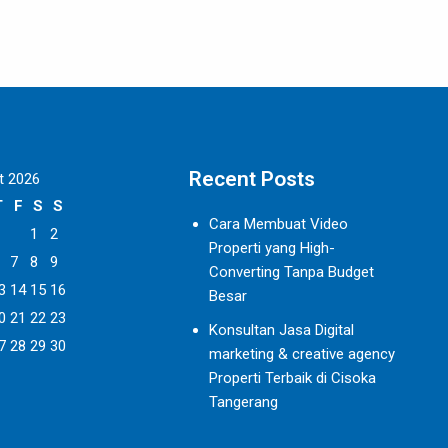
Recent Posts
t 2026
T
F
S
S
Cara Membuat Video
1
2
Properti yang High-
7
8
9
Converting Tanpa Budget
3
14
15
16
Besar
0
21
22
23
Konsultan Jasa Digital
7
28
29
30
marketing & creative agency
Properti Terbaik di Cisoka
Tangerang