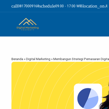
call
schedule
location_on
08170009168
09.00 - 17.00 WIB
Jl
Beranda
»
Digital Marketing
»
Membangun Strategi Pemasaran Digital