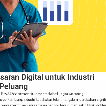
ran Digital untuk Industri
 Peluang
ility
comment
label
342
0 komentar
Digital Marketing
us berkembang, industri kesehatan telah mengalami perubahan signif
ng efektif menjadi semakin penting bagi rumah sakit, klinik, dokter