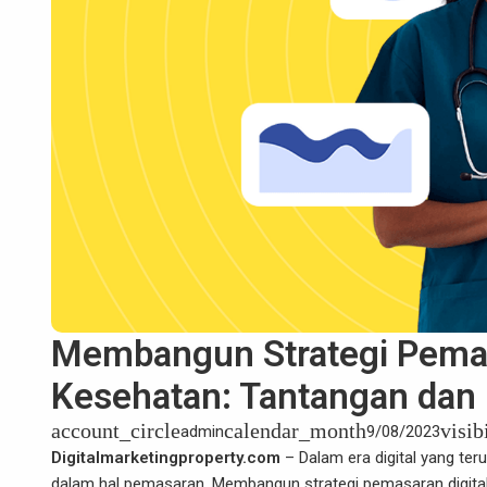
Membangun Strategi Pemasa
Kesehatan: Tantangan dan
account_circle
calendar_month
visib
admin
9/08/2023
Digitalmarketingproperty.com
– Dalam era digital yang ter
dalam hal pemasaran. Membangun strategi pemasaran digital ya