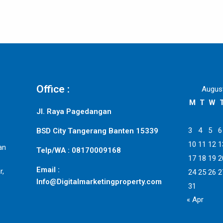
Office :
Augus
M
T
W
Jl. Raya Pagedangan
3
4
5
6
BSD City Tangerang Banten 15339
10
11
12
1
an
Telp/WA : 08170009168
17
18
19
2
Email :
r,
24
25
26
2
Info@Digitalmarketingproperty.com
31
« Apr