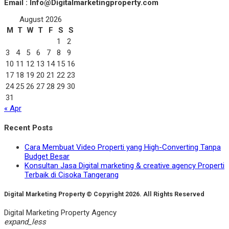
Email : Info@Digitalmarketingproperty.com
August 2026
M
T
W
T
F
S
S
1
2
3
4
5
6
7
8
9
10
11
12
13
14
15
16
17
18
19
20
21
22
23
24
25
26
27
28
29
30
31
« Apr
Recent Posts
Cara Membuat Video Properti yang High-Converting Tanpa
Budget Besar
Konsultan Jasa Digital marketing & creative agency Properti
Terbaik di Cisoka Tangerang
Digital Marketing Property © Copyright 2026. All Rights Reserved
Digital Marketing Property Agency
expand_less