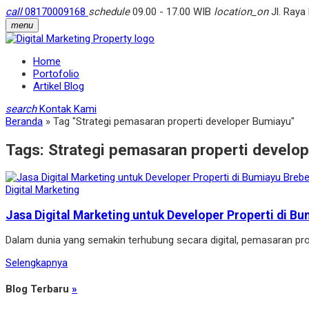
call
08170009168
schedule
09.00 - 17.00 WIB
location_on
Jl. Raya
menu
Home
Portofolio
Artikel Blog
search
Kontak Kami
Beranda
»
Tag "Strategi pemasaran properti developer Bumiayu"
Tags:
Strategi pemasaran properti develo
Digital Marketing
Jasa Digital Marketing untuk Developer Properti di Bu
Dalam dunia yang semakin terhubung secara digital, pemasaran pro
Selengkapnya
Blog Terbaru
»