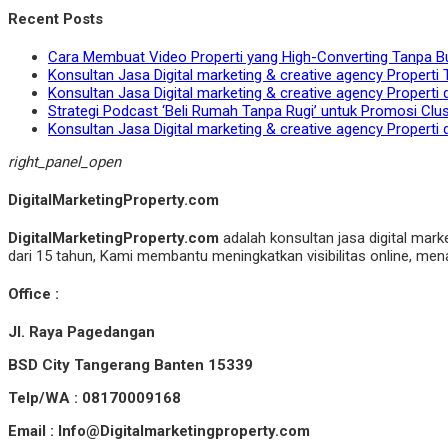
Recent Posts
Cara Membuat Video Properti yang High-Converting Tanpa B
Konsultan Jasa Digital marketing & creative agency Properti 
Konsultan Jasa Digital marketing & creative agency Properti 
Strategi Podcast ‘Beli Rumah Tanpa Rugi’ untuk Promosi Clu
Konsultan Jasa Digital marketing & creative agency Properti 
right_panel_open
DigitalMarketingProperty.com
DigitalMarketingProperty.com
adalah konsultan jasa digital mark
dari 15 tahun, Kami membantu meningkatkan visibilitas online, menar
Office :
Jl. Raya Pagedangan
BSD City Tangerang Banten 15339
Telp/WA : 08170009168
Email : Info@Digitalmarketingproperty.com