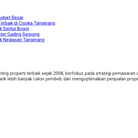
udget Besar
Terbaik di Cisoka Tangerang
di Sentul Bogor
ster Gading Serpong
di Neglasari Tangerang
eting properti terbaik sejak 2008, berfokus pada strategi pemasaran 
ik lebih banyak calon pembeli, dan mengoptimalkan penjualan properti