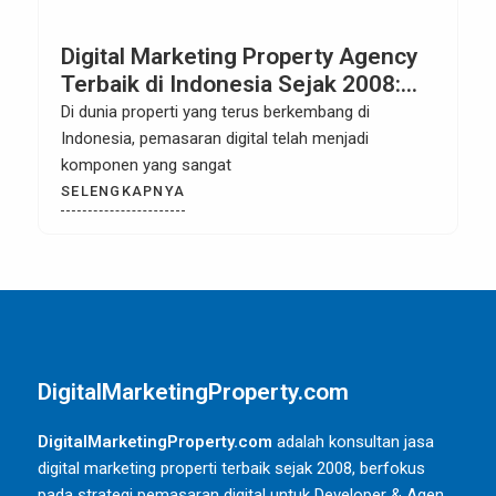
Digital Marketing Property Agency
Terbaik di Indonesia Sejak 2008:
Meningkatkan Visibilitas dan
Di dunia properti yang terus berkembang di
Penjualan Properti Anda dengan
Indonesia, pemasaran digital telah menjadi
Strategi Digital yang Terbukti
komponen yang sangat
SELENGKAPNYA
DigitalMarketingProperty.com
DigitalMarketingProperty.com
adalah konsultan jasa
digital marketing properti terbaik sejak 2008, berfokus
pada strategi pemasaran digital untuk Developer & Agen