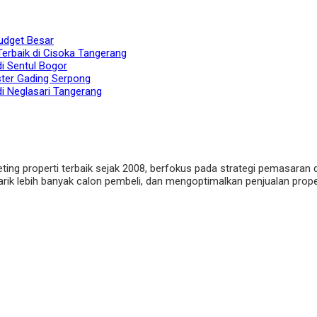
udget Besar
Terbaik di Cisoka Tangerang
di Sentul Bogor
ster Gading Serpong
di Neglasari Tangerang
eting properti terbaik sejak 2008, berfokus pada strategi pemasaran 
ik lebih banyak calon pembeli, dan mengoptimalkan penjualan properti