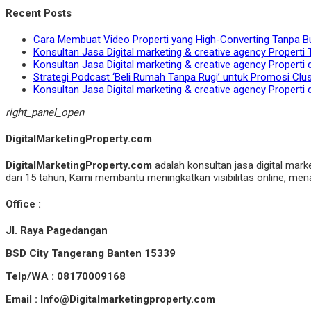
Recent Posts
Cara Membuat Video Properti yang High-Converting Tanpa B
Konsultan Jasa Digital marketing & creative agency Properti 
Konsultan Jasa Digital marketing & creative agency Properti 
Strategi Podcast ‘Beli Rumah Tanpa Rugi’ untuk Promosi Clu
Konsultan Jasa Digital marketing & creative agency Properti 
right_panel_open
DigitalMarketingProperty.com
DigitalMarketingProperty.com
adalah konsultan jasa digital mark
dari 15 tahun, Kami membantu meningkatkan visibilitas online, menar
Office :
Jl. Raya Pagedangan
BSD City Tangerang Banten 15339
Telp/WA : 08170009168
Email : Info@Digitalmarketingproperty.com