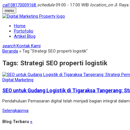
call
08170009168
schedule
09.00 - 17.00 WIB
location_on
Jl. Raya
menu
Home
Portofolio
Artikel Blog
search
Kontak Kami
Beranda
»
Tag "Strategi SEO properti logistik"
Tags:
Strategi SEO properti logistik
Digital Marketing
SEO untuk Gudang Logistik di Tigaraksa Tangerang: Str
Pendahuluan Pemasaran digital telah menjadi bagian integral dalam
Selengkapnya
Blog Terbaru
»